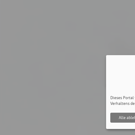
Dieses Portal
Verhaltens de
Alle abl