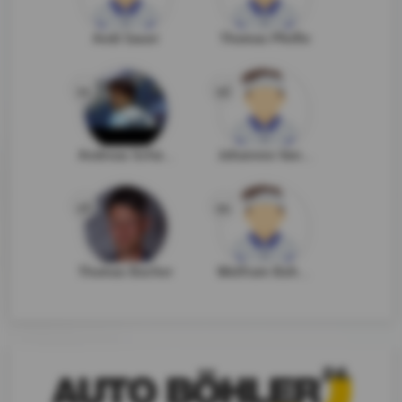
Andi Sauer
Thomas Pfeifle
11
12
Andreas Schäufele
Johannes Van Mierlo
13
14
Thomas Bocher
Wolfram Bühler