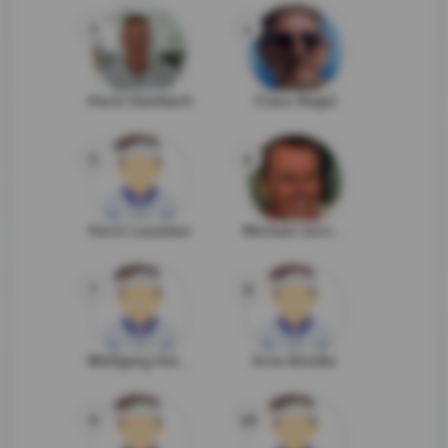
3
4
Horst Dambach
Claus Nagel
5
6
Horst Lauseker
Michael Gerstner
7
8
Wolfgang Heller
Arno Bender
9
10