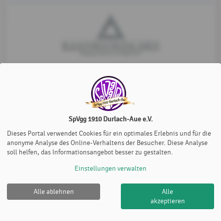
SpVgg 1910 Durlach-Aue e.V.
Dieses Portal verwendet Cookies für ein optimales Erlebnis und für die
anonyme Analyse des Online-Verhaltens der Besucher. Diese Analyse
soll helfen, das Informationsangebot besser zu gestalten.
Einstellungen verwalten
Alle ablehnen
Alle
SpVgg 1910 Durlach-Aue e.V. |
Impressum
|
Datenschutz-
akzeptieren
und Nutzungsbedingungen
|
Cookie Policy
© 2012-2026
eTennis