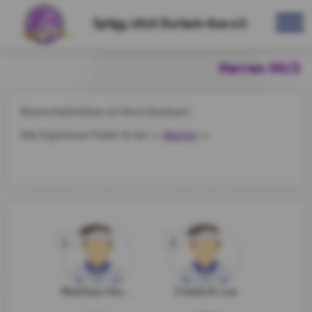
SpVgg 1910 Durlach-Aue e.V.
Herren 50/2
Mannschaftsführer ist Horst Dambach
NuLiga
Alle Ergebnisse findet ihr bei >>
<<.
1
2
Matthias Hormuth
Friedrich Lux