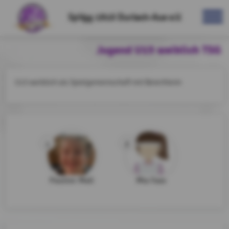
SpVgg 1910 Durlach-Aue e.V.
Jugend U15 weiblich TSG
U15 weiblich als Spielgemeinschaft mit Beiertheim
1
2
Pauline Mall
Mia Faas