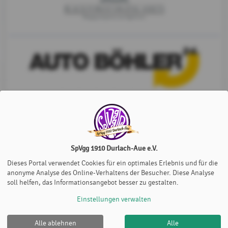
SpVgg 1910 Durlach-Aue e.V.
Dieses Portal verwendet Cookies für ein optimales Erlebnis und für die
anonyme Analyse des Online-Verhaltens der Besucher. Diese Analyse
soll helfen, das Informationsangebot besser zu gestalten.
Einstellungen verwalten
Alle ablehnen
Alle
SpVgg 1910 Durlach-Aue e.V. |
Impressum
|
Datenschutz-