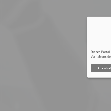
Dieses Portal
Verhaltens de
Alle abl