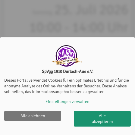
25. Juli 2026
Samstag,
10:00 - 14:00 Uhr
Du musst dich vorher einloggen, um dich dazu anmelden zu
können!
SpVgg 1910 Durlach-Aue e.V.
Dieses Portal verwendet Cookies für ein optimales Erlebnis und für die
anonyme Analyse des Online-Verhaltens der Besucher. Diese Analyse
soll helfen, das Informationsangebot besser zu gestalten.
Einstellungen verwalten
Alle ablehnen
Alle
SpVgg 1910 Durlach-Aue e.V. |
Impressum
|
Datenschutz-
akzeptieren
und Nutzungsbedingungen
|
Cookie Policy
© 2012-2026
eTennis