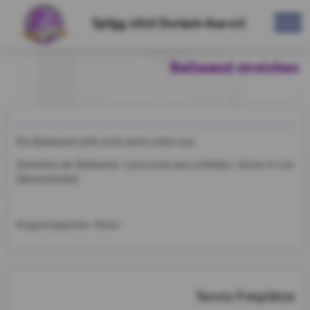
SpVgg 1910 Durlach-Aue e.V.
Ballwand streichen
Die Ballwand sieht nicht mehr schön aus
Streichen der Ballwand. Lasst euch was einfallen. Gerne in Lila
(Vereinsfarbe)
Ansprechpartner: Kevin
Tennis Freiplätze