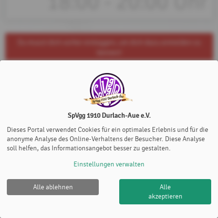
18:00 - 20:00 Uhr
Du musst dich vorher einloggen, um dich dazu anmelden zu
können!
SpVgg 1910 Durlach-Aue e.V.
Dieses Portal verwendet Cookies für ein optimales Erlebnis und für die
anonyme Analyse des Online-Verhaltens der Besucher. Diese Analyse
soll helfen, das Informationsangebot besser zu gestalten.
Einstellungen verwalten
Alle ablehnen
Alle
SpVgg 1910 Durlach-Aue e.V. |
Impressum
|
Datenschutz-
akzeptieren
und Nutzungsbedingungen
|
Cookie Policy
© 2012-2026
eTennis