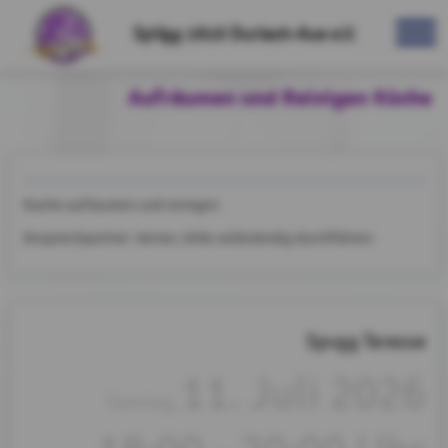
SpVgg 1910 Durlach-Aue e.V.
Aufräumen und Reinigen Küche
Küche aufräumen und reinigen
Ansprechpartner: keiner; bitte selbständig durchführen
Spvgg Terasse
11. Juli 2026
Samstag,