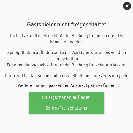
SpVgg 1910 Durlach-Aue e.V.
Gastspieler nicht freigeschaltet
Online Zahlung
Du bist aktuell noch nicht für die Buchung freigeschaltet. Du
kannst entweder:
Spielguthaben (Tennis Freiplätze, Padel,
Spielguthaben aufladen und ca. 2 Werktage warten bis wir dich
Tennishalle, Abo Winter 25/26)
freischalten
Für einmalig 2€ dich sofort für die Buchung freischalten lassen.
Dann erst ist das Buchen oder das Teilnehmen an Events möglich.
Betrag eingeben
Weitere Fragen:
passenden Ansprechpartner finden
Du kannst einen beliebigen
Betrag als Spielguthaben
Spielguthaben aufladen
aufladen.
Sofort-Freischaltung
Betrag